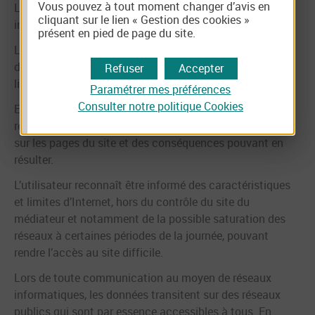
Vous pouvez à tout moment changer d’avis en
Le médiateur est tenu à la confidentialité des pièces et
cliquant sur le lien « Gestion des cookies »
informations qui lui sont transmises.
présent en pied de page du site.
L’utilisateur du site est entièrement responsable des
données personnelles qu’il renseigne sur le formulaire en
Refuser
Accepter
ligne.
Paramétrer mes préférences
Consulter notre politique
Cookies
En conséquence, le médiateur décline toute
responsabilité en cas d’erreurs de saisie de ces données
sur les pages du site et des conséquences pouvant en
résulter.
L’utilisateur reconnaît être informé des caractéristiques
et limites d’Internet, hors du contrôle du site du
médiateur et notamment de la possible saturation des
réseaux à certaines périodes de la journée, pouvant
rendre l’accès au site difficile.
Lors de toute communication au moyen de réseaux
informatiques, les données transitent sur des réseaux
publics qui sont par essence accessibles à tous. En