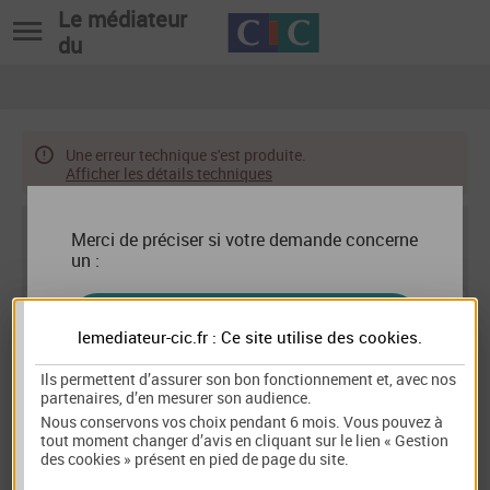
Le médiateur
du
Une erreur technique s'est produite.
Afficher les détails techniques
Bienvenue sur le formulaire de saisie en
Merci de préciser si votre demande concerne
ligne du Médiateur du CIC.
un :
CLIENT PARTICULIER
Vous avez un différend avec votre établissement financier
et souhaitez trouver une solution amiable grâce à la
lemediateur-cic.fr : Ce site utilise des
cookies
.
médiation de la consommation.
Ils permettent d’assurer son bon fonctionnement et, avec nos
Vous êtes un consommateur (toute personne physique qui
CLIENT PROFESSIONNEL
partenaires, d’en mesurer son audience.
agit à des fins qui n'entrent pas dans le cadre de son
activité commerciale, industrielle, artisanale, libérale ou
Nous conservons vos choix pendant 6 mois. Vous pouvez à
agricole).
tout moment changer d’avis en cliquant sur le lien « Gestion
des cookies » présent en pied de page du site.
Les données collectées sur ce formulaire feront l’objet d’un
traitement de données à caractère personnel par le