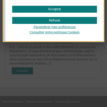
Médiateur indépendant du CIC aux fins de la gestion de
votre demande de médiation. Vous disposez de droits
Accepter
d’accès, d’opposition, rectification, limitation, d’un droit à
l’effacement et à la portabilité.
Refuser
Vous avez également le droit d’effectuer une réclamation
auprès d’une autorité de contrôle. Enfin, vous disposez du
Paramétrer mes préférences
droit de définir des directives particulières pour le
Consulter notre politique
Cookies
traitement de vos données à caractère personnel après
votre décès. Pour plus d’informations, vous pouvez vous
référer à notre page
Données Personnelles
.
N.B. : lors de la saisie, il vous sera demandé de joindre des
documents. Je vous invite à ne pas communiquer, sauf si
vous le jugez nécessaire, de documents ou d’informations
dites sensibles au sens de la Réglementation portant sur la
vie privée(santé, origines,…).
Suivant
Mentions légales
Données personnelles
Gestion des cookies